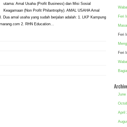
utama: Amal Usaha (Profit Business) dan Misi Sosial
Waba
Keagamaan (Non Profit Philantrophy). AMAL USAHA Amal
Feri 
al. Dua amal usaha yang sudah berjalan adalah: 1. LKP Kampung
semarang.com 2. RHN Education…
Masa
Feri 
Meng
Feri 
Waba
Bagia
Archiv
June
Octo
April
Augu