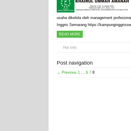
usaha dikelola oleh management profesion
Inggris Semarang https://kampunginggris
READ MORE
Hot Info
Post navigation
← Previous
1
…
6
7
8