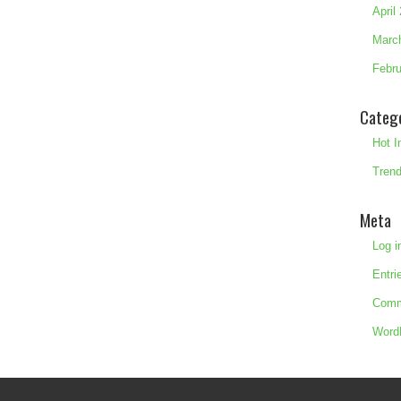
April
Marc
Febru
Categ
Hot I
Trend
Meta
Log i
Entri
Comm
Word