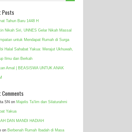
t Posts
mat Tahun Baru 1448 H
tin Nikah Siri, UNNES Gelar Nikah Massal
mpatan untuk Mendapat Rumah di Surga
 bi Halal Sahabat Yakua: Merajut Ukhuwah,
up Ilmu dan Berkah
kan Amal | BEASISWA UNTUK ANAK
M
t Comments
ita SN
on
Majelis Ta’lim dan Silaturahmi
bat Yakua
AH DAN MANDI HADIAH
n
on
Berbenah Rumah Ibadah di Masa