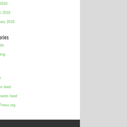
 2018
h 2018
ary 2018
ories
nfo
ing
n
es feed
ents feed
Press.org