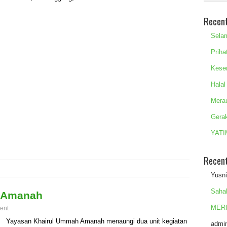
Recen
Sela
Priha
Kese
Halal
Mera
Gera
YATI
Recen
Yusn
Saha
 Amanah
MERI
ent
Yayasan Khairul Ummah Amanah menaungi dua unit kegiatan
admi