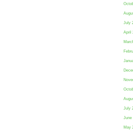
Octo
Augu
July 
April
Marc
Febru
Janu
Dece
Nove
Octo
Augu
July 
June
May 