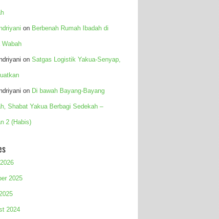
h
Indriyani
on
Berbenah Rumah Ibadah di
 Wabah
Indriyani
on
Satgas Logistik Yakua-Senyap,
uatkan
Indriyani
on
Di bawah Bayang-Bayang
h, Shabat Yakua Berbagi Sedekah –
n 2 (Habis)
es
 2026
ber 2025
 2025
st 2024