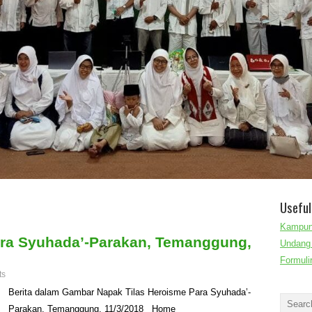
Useful
Kampun
ara Syuhada’-Parakan, Temanggung,
Undang 
Formuli
ts
Berita dalam Gambar Napak Tilas Heroisme Para Syuhada’-
Parakan, Temanggung, 11/3/2018 Home