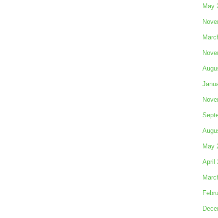
May 
Nove
Marc
Nove
Augu
Janu
Nove
Sept
Augu
May 
April
Marc
Febru
Dece