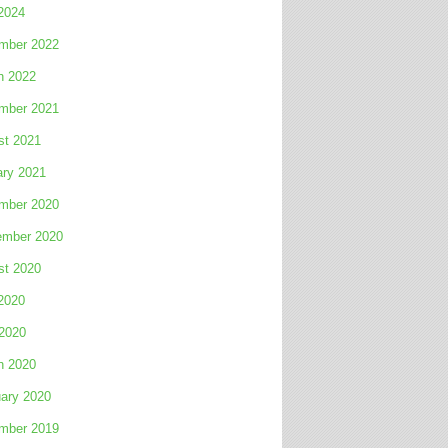
2024
mber 2022
h 2022
mber 2021
st 2021
ary 2021
mber 2020
ember 2020
st 2020
2020
 2020
h 2020
ary 2020
mber 2019