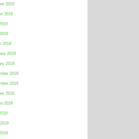
ber 2019
st 2019
2019
 2019
h 2019
ary 2019
ary 2019
mber 2018
mber 2018
ber 2018
st 2018
2018
 2018
2018