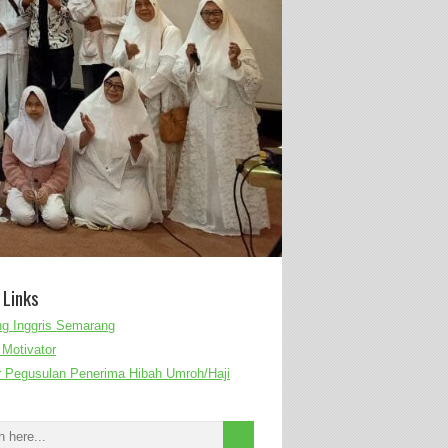
 Links
g Inggris Semarang
Motivator
r Pegusulan Penerima Hibah Umroh/Haji