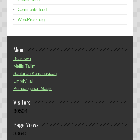
Comments feed
WordPress.org
Menu
Beasiswa
Majlis Ta'lim
Santunan Kemanusiaan
Umroh/Haji
Pembangunan Masjid
Visitors
30504
Page Views
38640