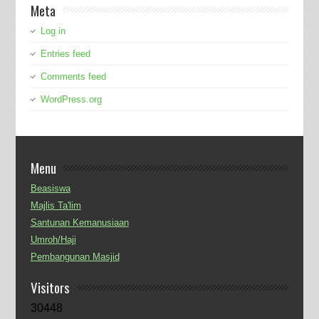
Meta
Log in
Entries feed
Comments feed
WordPress.org
Menu
Beasiswa
Majlis Ta'lim
Santunan Kemanusiaan
Umroh/Haji
Pembangunan Masjid
Visitors
30448